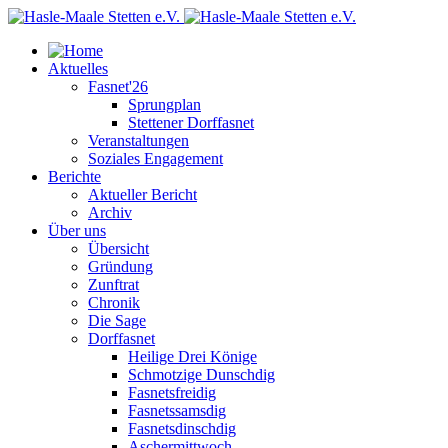
Aktuelles
Fasnet'26
Sprungplan
Stettener Dorffasnet
Veranstaltungen
Soziales Engagement
Berichte
Aktueller Bericht
Archiv
Über uns
Übersicht
Gründung
Zunftrat
Chronik
Die Sage
Dorffasnet
Heilige Drei Könige
Schmotzige Dunschdig
Fasnetsfreidig
Fasnetssamsdig
Fasnetsdinschdig
Aschermittwoch